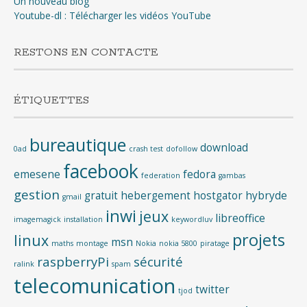
Un nouveau blog
Youtube-dl : Télécharger les vidéos YouTube
RESTONS EN CONTACTE
ÉTIQUETTES
bureautique
download
0ad
crash test
dofollow
facebook
emesene
fedora
federation
gambas
gestion
gratuit
hebergement
hostgator
hybryde
gmail
inwi
jeux
libreoffice
imagemagick
installation
keywordluv
projets
linux
msn
maths
montage
Nokia
nokia 5800
piratage
raspberryPi
sécurité
ralink
spam
telecomunication
twitter
tjod