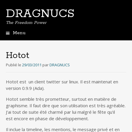
DRAGNUCS
The Freedom Power
Menu
Aller
au
contenu
Hotot
principal
Publié le
29/03/2011
par
DRAGNUCS
Hotot est un client twitter sur linux. Il est maintenat en
version 0.9.9 (Ada).
Hotot semble très prometteur, surtout en matière de
graphisme. Il faut dire que son utilisation est très agréable.
J’ai tout de suite été charmé par lui malgré le fête qu’il
est encore en phase de développement.
Il inclue la timeline, les mentions, le message privé et en