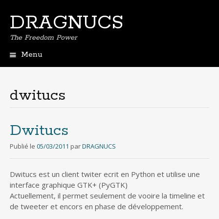
DRAGNUCS
The Freedom Power
Menu
Aller
au
contenu
dwitucs
principal
Dwitucs
Publié le
05/03/2011
par
DRAGNUCS
Dwitucs est un client twiter ecrit en Python et utilise une
interface graphique GTK+ (PyGTK)
Actuellement, il permet seulement de vooire la timeline et
de tweeter et encors en phase de développement.