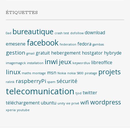
ÉTIQUETTES
bureautique
download
0ad
crash test
dofollow
facebook
emesene
fedora
federation
gambas
gestion
gratuit
hebergement
hostgator
hybryde
gmail
inwi
jeux
libreoffice
imagemagick
installation
keywordluv
projets
linux
msn
maths
montage
Nokia
nokia 5800
piratage
raspberryPi
sécurité
ralink
spam
telecomunication
twitter
tjod
wordpress
wifi
téléchargement
ubuntu
unity
vie privé
xperia
youtube