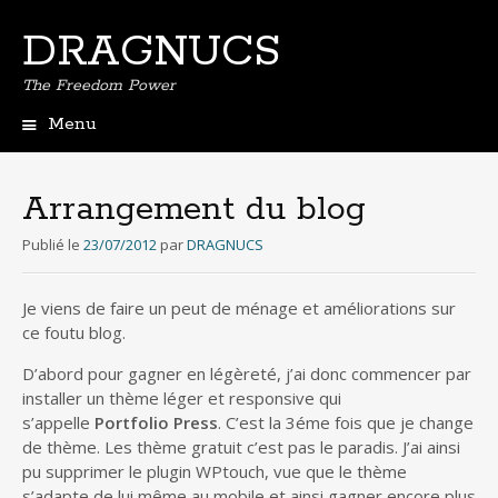
DRAGNUCS
The Freedom Power
Menu
Aller
au
contenu
Arrangement du blog
principal
Publié le
23/07/2012
par
DRAGNUCS
Je viens de faire un peut de ménage et améliorations sur
ce foutu blog.
D’abord pour gagner en légèreté, j’ai donc commencer par
installer un thème léger et responsive qui
s’appelle
Portfolio Press
. C’est la 3éme fois que je change
de thème. Les thème gratuit c’est pas le paradis. J’ai ainsi
pu supprimer le plugin WPtouch, vue que le thème
s’adapte de lui même au mobile et ainsi gagner encore plus