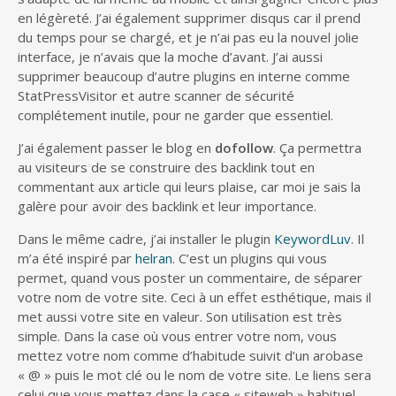
en légèreté. J’ai également supprimer disqus car il prend
du temps pour se chargé, et je n’ai pas eu la nouvel jolie
interface, je n’avais que la moche d’avant. J’ai aussi
supprimer beaucoup d’autre plugins en interne comme
StatPressVisitor et autre scanner de sécurité
complétement inutile, pour ne garder que essentiel.
J’ai également passer le blog en
dofollow
. Ça permettra
au visiteurs de se construire des backlink tout en
commentant aux article qui leurs plaise, car moi je sais la
galère pour avoir des backlink et leur importance.
Dans le même cadre, j’ai installer le plugin
KeywordLuv
. Il
m’a été inspiré par
helran
. C’est un plugins qui vous
permet, quand vous poster un commentaire, de séparer
votre nom de votre site. Ceci à un effet esthétique, mais il
met aussi votre site en valeur. Son utilisation est très
simple. Dans la case où vous entrer votre nom, vous
mettez votre nom comme d’habitude suivit d’un arobase
« @ » puis le mot clé ou le nom de votre site. Le liens sera
celui que vous mettez dans la case « siteweb » habituel.