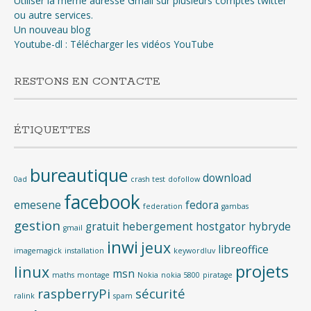
Utiliser la même adresse Gmail sur plusieurs comptes twitter
ou autre services.
Un nouveau blog
Youtube-dl : Télécharger les vidéos YouTube
RESTONS EN CONTACTE
ÉTIQUETTES
bureautique
download
0ad
crash test
dofollow
facebook
emesene
fedora
federation
gambas
gestion
gratuit
hebergement
hostgator
hybryde
gmail
inwi
jeux
libreoffice
imagemagick
installation
keywordluv
projets
linux
msn
maths
montage
Nokia
nokia 5800
piratage
raspberryPi
sécurité
ralink
spam