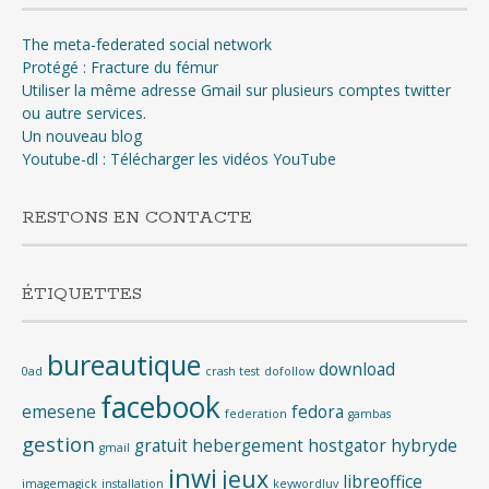
The meta-federated social network
Protégé : Fracture du fémur
Utiliser la même adresse Gmail sur plusieurs comptes twitter
ou autre services.
Un nouveau blog
Youtube-dl : Télécharger les vidéos YouTube
RESTONS EN CONTACTE
ÉTIQUETTES
bureautique
download
0ad
crash test
dofollow
facebook
emesene
fedora
federation
gambas
gestion
gratuit
hebergement
hostgator
hybryde
gmail
inwi
jeux
libreoffice
imagemagick
installation
keywordluv