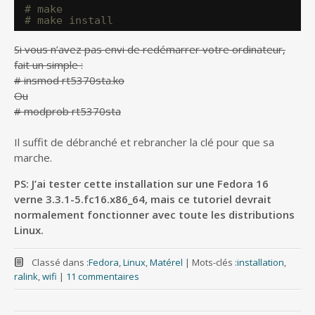
# make
# make install
Si vous n’avez pas envi de redémarrer votre ordinateur,
fait un simple :
# insmod rt5370sta.ko
Ou
# modprob rt5370sta
Il suffit de débranché et rebrancher la clé pour que sa
marche.
PS: J’ai tester cette installation sur une Fedora 16
verne 3.3.1-5.fc16.x86_64, mais ce tutoriel devrait
normalement fonctionner avec toute les distributions
Linux.
Classé dans :
Fedora
,
Linux
,
Matérel
|
Mots-clés :
installation
,
ralink
,
wifi
|
11 commentaires