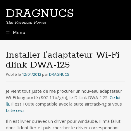
DRAGNUCS
The Freedom Power
Menu
Aller
au
contenu
Installer l’adaptateur Wi-Fi
principal
dlink DWA-125
Publié le
12/04/2012
par
DRAGNUCS
Je vient tout juste de me procurer un nouveau adaptateur
Wi-Fi long porté (802.11b/g/n), le D-Link DWA-125.
Ce lui
là.
Il est 100% compatible avec la suite aircrack-ng si vous
faite ceci
.
Il n’est livrer qu’avec un driver pour windaube. Il m’a fallut
donc l’identifier et puis chercher le driver correspondant.