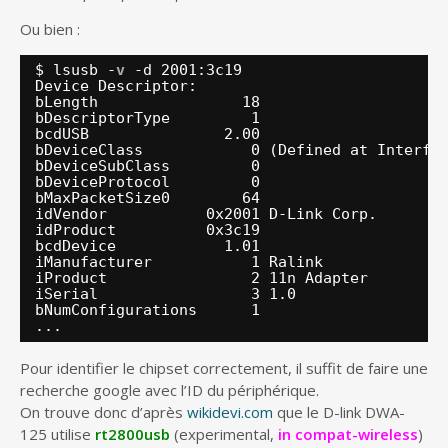
Ou bien :
$ lsusb -
v
-d 2001:3c19
Device Descriptor:
bLength                18
bDescriptorType         1
bcdUSB               2.00
bDeviceClass            0 (Defined at Interfa
bDeviceSubClass         0
bDeviceProtocol         0
bMaxPacketSize0        64
idVendor           0x2001 D-Link Corp.
idProduct          0x3c19
bcdDevice            1.01
iManufacturer           1 Ralink
iProduct                2 11n Adapter
iSerial                 3 1.0
bNumConfigurations      1
...
Pour identifier le chipset correctement, il suffit de faire une
recherche google avec l’ID du périphérique.
On trouve donc d’après
wikidevi.com
que le D-link DWA-
125 utilise
rt2800usb
(experimental,
in compat-wireless
)