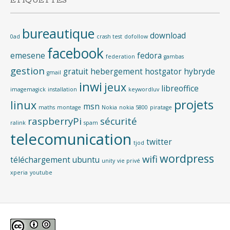
ÉTIQUETTES
bureautique
download
0ad
crash test
dofollow
facebook
emesene
fedora
federation
gambas
gestion
gratuit
hebergement
hostgator
hybryde
gmail
inwi
jeux
libreoffice
imagemagick
installation
keywordluv
projets
linux
msn
maths
montage
Nokia
nokia 5800
piratage
raspberryPi
sécurité
ralink
spam
telecomunication
twitter
tjod
wordpress
wifi
téléchargement
ubuntu
unity
vie privé
xperia
youtube