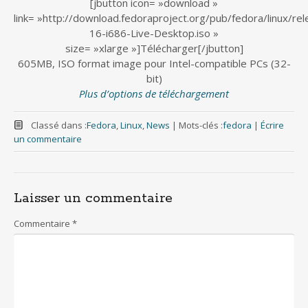
[jbutton icon= »download »
link= »http://download.fedoraproject.org/pub/fedora/linux/re
16-i686-Live-Desktop.iso »
size= »xlarge »]Télécharger[/jbutton]
605MB, ISO format image pour Intel-compatible PCs (32-
bit)
Plus d’options de téléchargement
Classé dans :
Fedora
,
Linux
,
News
|
Mots-clés :
fedora
|
Écrire
un commentaire
Laisser un commentaire
Commentaire
*