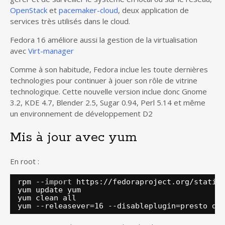
OpenStack
et
pacemaker-cloud
, deux application de
services très utilisés dans le cloud.
Fedora 16 améliore aussi la gestion de la virtualisation
avec
Virt-manager
Comme à son habitude, Fedora inclue les toute dernières
technologies pour continuer à jouer son rôle de vitrine
technologique. Cette nouvelle version inclue donc Gnome
3.2, KDE 4.7, Blender 2.5, Sugar 0.94, Perl 5.14 et même
un environnement de développement D2
Mis à jour avec yum
En root :
rpm --
import
https:
//fedoraproject
.org
/static
yum update yum
yum clean all
yum --releasever=16 --disableplugin=presto di