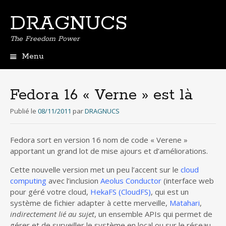
DRAGNUCS
The Freedom Power
Menu
Aller
au
contenu
Fedora 16 « Verne » est là
principal
Publié le
08/11/2011
par
DRAGNUCS
Fedora sort en version 16 nom de code « Verene »
apportant un grand lot de mise ajours et d’améliorations.
Cette nouvelle version met un peu l’accent sur le
cloud
computing
avec l’inclusion
Aeolus Conductor
(interface web
pour géré votre cloud,
HekaFS (CloudFS)
, qui est un
système de fichier adapter à cette merveille,
Matahari
,
indirectement lié au sujet
, un ensemble APIs qui permet de
gérer et de surveiller le système en local ou sur le réseau,