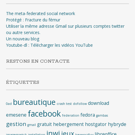
The meta-federated social network
Protégé : Fracture du fémur
Utiliser la même adresse Gmail sur plusieurs comptes twitter
ou autre services.
Un nouveau blog
Youtube-dl : Télécharger les vidéos YouTube
RESTONS EN CONTACTE
ÉTIQUETTES
bureautique
download
0ad
crash test
dofollow
facebook
emesene
fedora
federation
gambas
gestion
gratuit
hebergement
hostgator
hybryde
gmail
inwi
jeux
libreoffice
imagemagick
installation
keywordluv