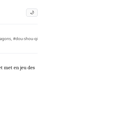
🌙
ragons
,
#dou-shou-qi
et met en jeu des