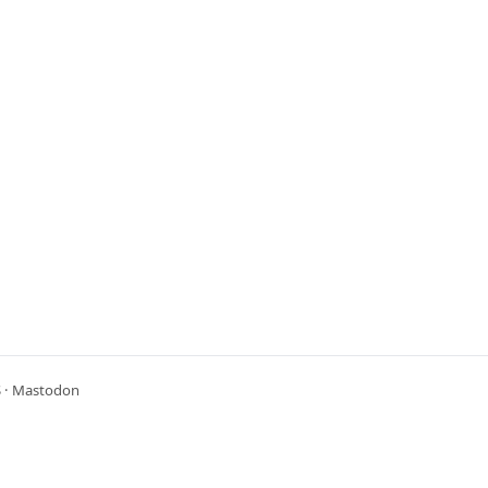
S
·
Mastodon