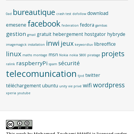
bureautique
download
0ad
crash test
dofollow
facebook
emesene
fedora
federation
gambas
gestion
gratuit
hebergement
hostgator
hybryde
gmail
inwi
jeux
libreoffice
imagemagick
installation
keywordluv
projets
linux
msn
maths
montage
Nokia
nokia 5800
piratage
raspberryPi
sécurité
ralink
spam
telecomunication
twitter
tjod
wordpress
wifi
téléchargement
ubuntu
unity
vie privé
xperia
youtube
This work by
Mohamed-Touhami MAHDI
is licensed under