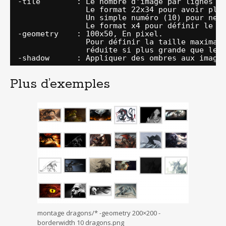
-tile        : Le nombre d'image par lignes e
Le format 22x34 pour avoir plu
Un simple numéro (10) pour ne 
Le format x4 pour définir le n
-geometry    : 100x50, En pixel.
Pour définir la taille maximal
réduite si plus grande que le 
-shadow      : Appliquer des ombres aux image
Plus d’exemples
montage dragons/* -geometry 200×200 -
borderwidth 10 dragons.png