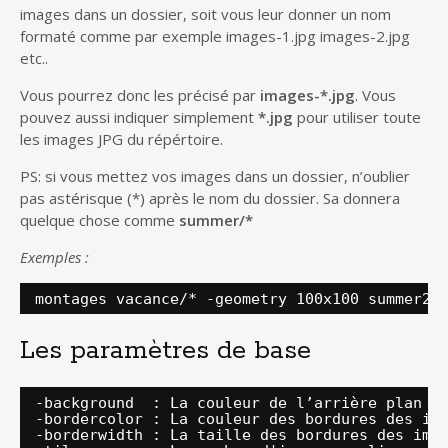
images dans un dossier, soit vous leur donner un nom
formaté comme par exemple images-1.jpg images-2.jpg
etc..
Vous pourrez donc les précisé par
images-*.jpg
. Vous
pouvez aussi indiquer simplement
*.jpg
pour utiliser toute
les images JPG du répértoire.
PS: si vous mettez vos images dans un dossier, n’oublier
pas astérisque (*) après le nom du dossier. Sa donnera
quelque chose comme
summer/*
Exemples :
montages vacance/* -geometry 100x100 summer20
Les paramètres de base
-background  : La couleur de l’arrière plan (
-bordercolor : La couleur des bordures des im
-borderwidth : La taille des bordures des ima