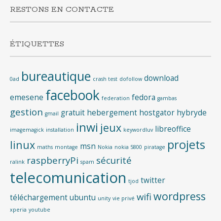
RESTONS EN CONTACTE
ÉTIQUETTES
bureautique
download
0ad
crash test
dofollow
facebook
emesene
fedora
federation
gambas
gestion
gratuit
hebergement
hostgator
hybryde
gmail
inwi
jeux
libreoffice
imagemagick
installation
keywordluv
projets
linux
msn
maths
montage
Nokia
nokia 5800
piratage
raspberryPi
sécurité
ralink
spam
telecomunication
twitter
tjod
wordpress
wifi
téléchargement
ubuntu
unity
vie privé
xperia
youtube