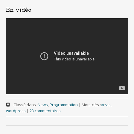
En vidéo
Classé dans :
News
,
Programmation
|
Mots-clés :
arras
,
wordpress
|
23 commentaires