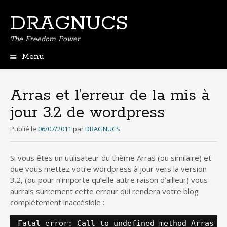
DRAGNUCS
The Freedom Power
Menu
Aller
au
contenu
Arras et l’erreur de la mis à
principal
jour 3.2 de wordpress
Publié le
06/07/2011
par
DRAGNUCS
Si vous êtes un utilisateur du thème Arras (ou similaire) et
que vous mettez votre wordpress à jour vers la version
3.2, (ou pour n’importe qu’elle autre raison d’ailleur) vous
aurrais surrement cette erreur qui rendera votre blog
complétement inaccésible :
Fatal error: Call to undefined method Arras_W