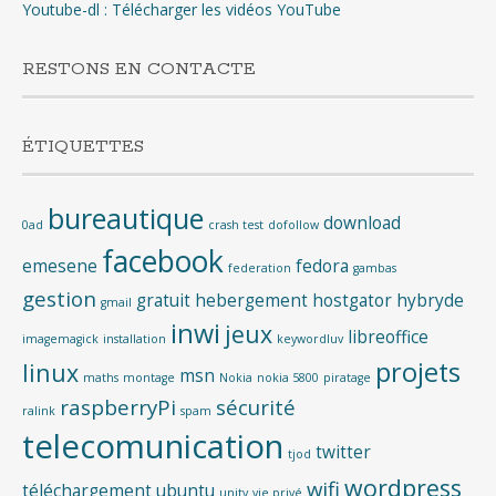
Youtube-dl : Télécharger les vidéos YouTube
RESTONS EN CONTACTE
ÉTIQUETTES
bureautique
download
0ad
crash test
dofollow
facebook
emesene
fedora
federation
gambas
gestion
gratuit
hebergement
hostgator
hybryde
gmail
inwi
jeux
libreoffice
imagemagick
installation
keywordluv
projets
linux
msn
maths
montage
Nokia
nokia 5800
piratage
raspberryPi
sécurité
ralink
spam
telecomunication
twitter
tjod
wordpress
wifi
téléchargement
ubuntu
unity
vie privé