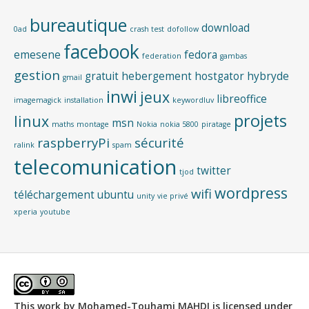
bureautique
download
0ad
crash test
dofollow
facebook
emesene
fedora
federation
gambas
gestion
gratuit
hebergement
hostgator
hybryde
gmail
inwi
jeux
libreoffice
imagemagick
installation
keywordluv
projets
linux
msn
maths
montage
Nokia
nokia 5800
piratage
raspberryPi
sécurité
ralink
spam
telecomunication
twitter
tjod
wordpress
wifi
téléchargement
ubuntu
unity
vie privé
xperia
youtube
This work by
Mohamed-Touhami MAHDI
is licensed under