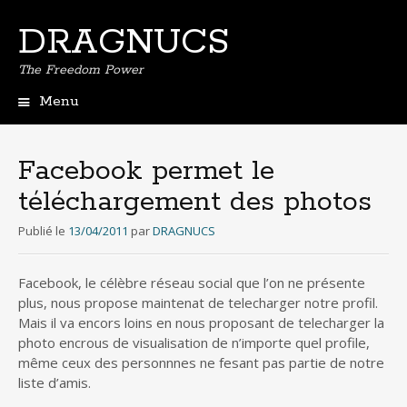
DRAGNUCS
The Freedom Power
Menu
Aller
au
contenu
Facebook permet le
principal
téléchargement des photos
Publié le
13/04/2011
par
DRAGNUCS
Facebook, le célèbre réseau social que l’on ne présente
plus, nous propose maintenat de telecharger notre profil.
Mais il va encors loins en nous proposant de telecharger la
photo encrous de visualisation de n’importe quel profile,
même ceux des personnnes ne fesant pas partie de notre
liste d’amis.